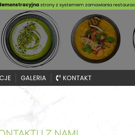
demonstracyjna
strony z systemem zamawiania restauracj
CJE
GALERIA
KONTAKT
ONTAKTU Z NAMI