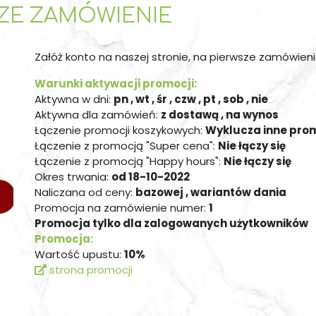
SZE ZAMÓWIENIE
Załóż konto na naszej stronie, na pierwsze zamówien
Warunki aktywacji promocji:
Aktywna w dni:
pn , wt , śr , czw , pt , sob , nie
Aktywna dla zamówień:
z dostawą , na wynos
Łączenie promocji koszykowych:
Wyklucza inne pro
Łączenie z promocją "Super cena":
Nie łączy się
Łączenie z promocją "Happy hours":
Nie łączy się
Okres trwania:
od 18-10-2022
Naliczana od ceny:
bazowej , wariantów dania
Promocja na zamówienie numer:
1
Promocja tylko dla zalogowanych użytkowników
Promocja:
Wartość upustu:
10%
strona promocji