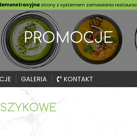
demonstracyjna
strony z systemem zamawiania restauracj
PROMOCJE
CJE
GALERIA
KONTAKT
SZYKOWE