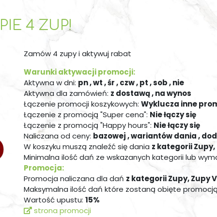
PIE 4 ZUP!
Zamów 4 zupy i aktywuj rabat
Warunki aktywacji promocji:
Aktywna w dni:
pn , wt , śr , czw , pt , sob , nie
Aktywna dla zamówień:
z dostawą , na wynos
Łączenie promocji koszykowych:
Wyklucza inne pro
Łączenie z promocją "Super cena":
Nie łączy się
Łączenie z promocją "Happy hours":
Nie łączy się
Naliczana od ceny:
bazowej , wariantów dania , do
W koszyku muszą znaleźć się dania
z kategorii Zupy
Minimalna ilość dań ze wskazanych kategorii lub wy
Promocja:
Promocja naliczana dla dań
z kategorii Zupy, Zupy 
Maksymalna ilość dań które zostaną obięte promocją
Wartość upustu:
15%
strona promocji