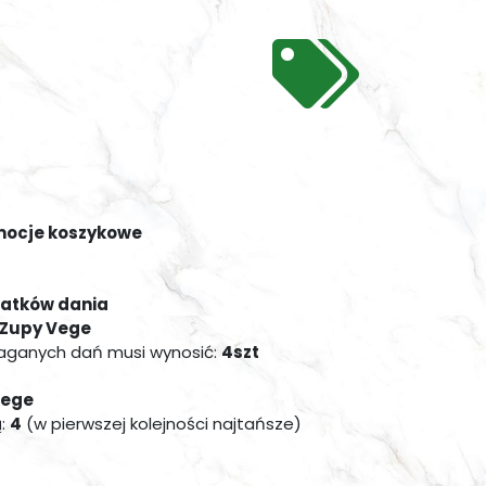
mocje koszykowe
datków dania
, Zupy Vege
maganych dań musi wynosić:
4szt
Vege
:
4
(w pierwszej kolejności najtańsze)