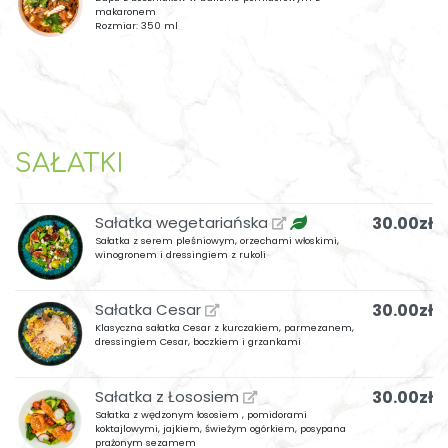
makaronem
Rozmiar: 350 ml
SAŁATKI
Sałatka wegetariańska
30.00zł
Sałatka z serem pleśniowym, orzechami włoskimi,
winogronem i dressingiem z rukoli
Sałatka Cesar
30.00zł
Klasyczna sałatka Cesar z kurczakiem, parmezanem,
dressingiem Cesar, boczkiem i grzankami
Sałatka z Łososiem
30.00zł
Sałatka z wędzonym łososiem , pomidorami
koktajlowymi, jajkiem, świeżym ogórkiem, posypana
prażonym sezamem