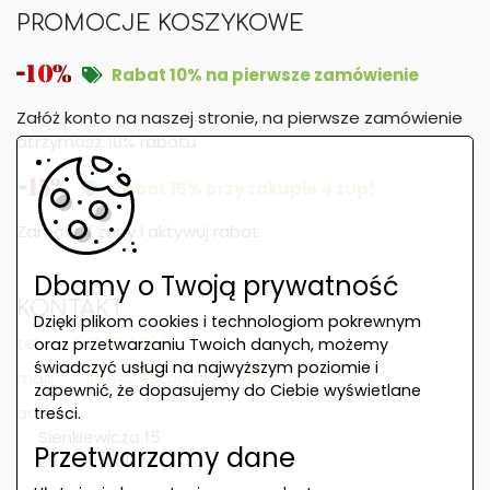
PROMOCJE KOSZYKOWE
Rabat 10% na pierwsze zamówienie
Załóż konto na naszej stronie, na pierwsze zamówienie
otrzymasz 10% rabatu
Rabat 15% przy zakupie 4 zup!
Zamów 4 zupy i aktywuj rabat
Dbamy o Twoją prywatność
KONTAKT
Dzięki plikom cookies i technologiom pokrewnym
tel:
501 898 004
oraz przetwarzaniu Twoich danych, możemy
świadczyć usługi na najwyższym poziomie i
mail:
info@restauracja.online
zapewnić, że dopasujemy do Ciebie wyświetlane
adres:
treści.
Sienkiewicza 15
Przetwarzamy dane
25-350 Kielce