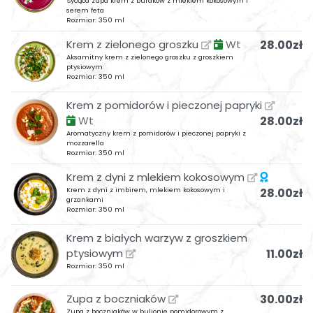
Sycąca zupa krem z buraków z mlekiem kokosowym i
serem feta
Rozmiar: 350 ml
Krem z zielonego groszku
Wt
28.00zł
Aksamitny krem z zielonego groszku z groszkiem
ptysiowym
Rozmiar: 350 ml
Krem z pomidorów i pieczonej papryki
Wt
28.00zł
Aromatyczny krem z pomidorów i pieczonej papryki z
mozzarella
Rozmiar: 350 ml
Krem z dyni z mlekiem kokosowym
Krem z dyni z imbirem, mlekiem kokosowym i
28.00zł
grzankami
Rozmiar: 350 ml
Krem z białych warzyw z groszkiem
ptysiowym
11.00zł
Rozmiar: 350 ml
Zupa z boczniaków
30.00zł
Zupa z boczniaków w bulionie pomidorowym z