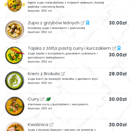
Gęsta zupa meksykańska z mięsem wołowym, świeżą
papryką i czerwoną fasolą
Rozmiar: 350 ml
Zupa z grzybów leśnych
30.00zł
Grzybowa zupa z łazankami i pietruszką
Rozmiar: 350 ml
Tajska z żółta pastą curry i kurczakiem
Zupa tajska z kurczakiem, groszkiem cukrowym i
30.00zł
pomidorami koktajlowymi
Rozmiar: 350 ml
Krem z Brokuła
28.00zł
Zupa krem ze świeżych brokułów z pestkami dyni
Rozmiar: 350 ml
Curry
30.00zł
Kremowa curry z kurczakiem i warzywami
Rozmiar: 350 ml
Kwaśnica
30.00zł
Zupa z kiszonej kapusty i warzyw, na wywarze z