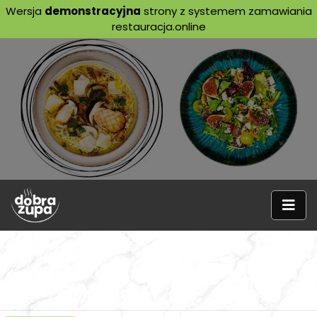
Wersja
demonstracyjna
strony z systemem zamawiania
restauracja.online