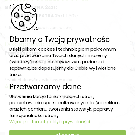
GRZANKI EXTRA 2szt:
GRZANKI EXTRA 2szt
1.50zł
* dodatki domyślne, wliczone w cenę
Dbamy o Twoją prywatność
Dostępne warianty dania
Dzięki plikom cookies i technologiom pokrewnym
Powiększ zupę:
oraz przetwarzaniu Twoich danych, możemy
Zostaję przy 350 ml
*
świadczyć usługi na najwyższym poziomie i
Powiększam do 500 ml
+3.00zł
zapewnić, że dopasujemy do Ciebie wyświetlane
treści.
* wariant domyślny, wliczony w cenę
Przetwarzamy dane
Alergeny
Danie może zawierać alergeny: --
Ułatwienia korzystania z naszych stron,
prezentowania spersonalizowanych treści i reklam
oraz ich pomiaru, tworzenia statystyk, poprawy
funkcjonalności strony.
Więcej na temat polityki prywatności.