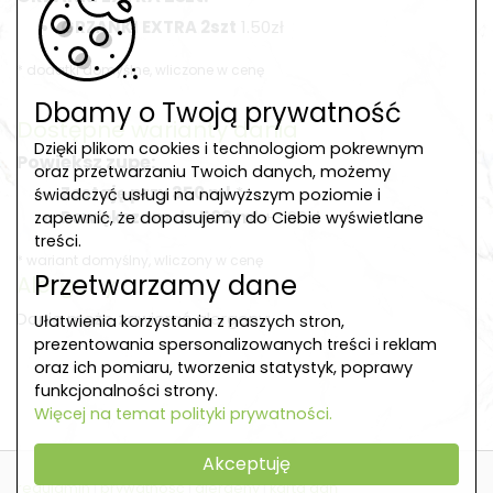
GRZANKI EXTRA 2szt
1.50zł
* dodatki domyślne, wliczone w cenę
Dbamy o Twoją prywatność
Dostępne warianty dania
Dzięki plikom cookies i technologiom pokrewnym
Powiększ zupę:
oraz przetwarzaniu Twoich danych, możemy
Zostaję przy 350 ml
*
świadczyć usługi na najwyższym poziomie i
Powiększam do 500 ml
+3.00zł
zapewnić, że dopasujemy do Ciebie wyświetlane
treści.
* wariant domyślny, wliczony w cenę
Przetwarzamy dane
Alergeny
Danie może zawierać alergeny: --
Ułatwienia korzystania z naszych stron,
prezentowania spersonalizowanych treści i reklam
oraz ich pomiaru, tworzenia statystyk, poprawy
funkcjonalności strony.
Więcej na temat polityki prywatności.
Akceptuję
regulamin
|
prywatność
|
alergeny
|
karta dań