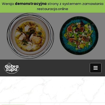
Wersja
demonstracyjna
strony z systemem zamawiania
restauracja.online